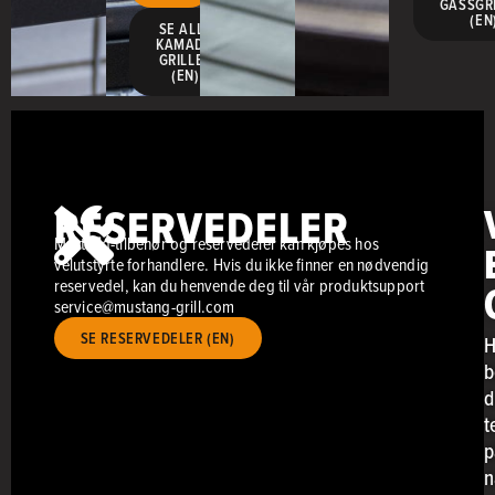
GASSGR
(EN
SE ALLE
KAMADO
GRILLER
(EN)
RESERVEDELER
Mustang-tilbehør og reservedeler kan kjøpes hos
velutstyrte forhandlere. Hvis du ikke finner en nødvendig
reservedel, kan du henvende deg til vår produktsupport
service@mustang-grill.com
SE RESERVEDELER (EN)
H
b
d
t
p
n