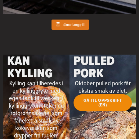
@mustanggrill
KAN
PULLED
KYLLING
PORK
Kylling kan tilberedes i
Oktober pulled pork får
en kyllinggryte med
ekstra smak av ølet.
egen tank til væsken. I
GÅ TIL OPPSKRIFT
kyllinggryten steker du
(EN)
rotgrønnsakene, som
får ekstra smak av
kokevæsken som
drypper fra fuglen.