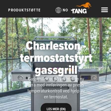
PRODUKTSTØTTE
NO
Charleston -
termostatstyrt
gassgrill
Gassgrillen er på vei inn i en ny
æra med innføringen av presis
temperaturkontroll ved hjelp av
en termostat.
LES MER (EN)