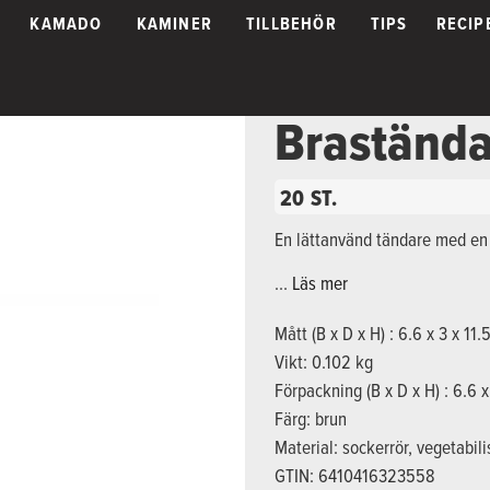
KAMADO
KAMINER
TILLBEHÖR
TIPS
RECIPE
Brastända
20 ST.
En lättanvänd tändare med en 
…
Läs mer
Mått (B x D x H) : 6.6 x 3 x 11.
Vikt: 0.102 kg
Förpackning (B x D x H) : 6.6 x
Färg: brun
Material: sockerrör, vegetabili
GTIN: 6410416323558