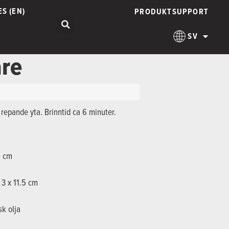
S (EN)
PRODUKTSUPPORT
SV
re
repande yta. Brinntid ca 6 minuter.
5 cm
 3 x 11.5 cm
sk olja