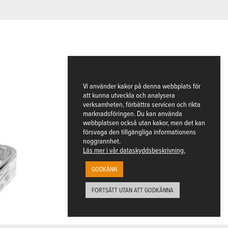
Vi använder kakor på denna webbplats för
att kunna utveckla och analysera
verksamheten, förbättra servicen och rikta
marknadsföringen. Du kan använda
webbplatsen också utan kakor, men det kan
försvaga den tillgängliga informationens
noggrannhet.
Läs mer i vår dataskyddsbeskrivning.
GODKÄNN
FORTSÄTT UTAN ATT GODKÄNNA