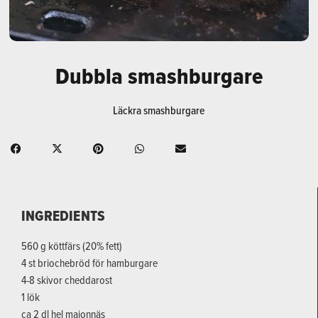
Dubbla smashburgare
Läckra smashburgare
INGREDIENTS
560 g köttfärs (20% fett)
4 st briochebröd för hamburgare
4-8 skivor cheddarost
1 lök
ca 2 dl hel majonnäs