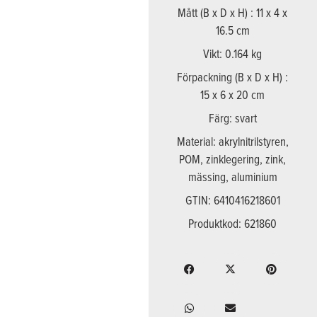
Mått (B x D x H) : 11 x 4 x
16.5 cm
Vikt: 0.164 kg
Förpackning (B x D x H) :
15 x 6 x 20 cm
Färg: svart
Material: akrylnitrilstyren,
POM, zinklegering, zink,
mässing, aluminium
GTIN: 6410416218601
Produktkod: 621860