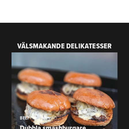
VÄLSMAKANDE DELIKATESSER
BEEF
P
Dubbla smashburgare