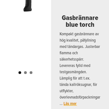
Previous
Next
Gasbrännare
blue torch
Kompakt gasbrännare av
hög kvalitet, påfyllning
med tändargas. Justerbar
flamma och
säkerhetsspärr.
Levereras fylld med
testgasmängden.
Lämplig för att t.ex.
tända kallröksugnar, för
utflykter,
överlevnadsförpackningar
…
Läs mer