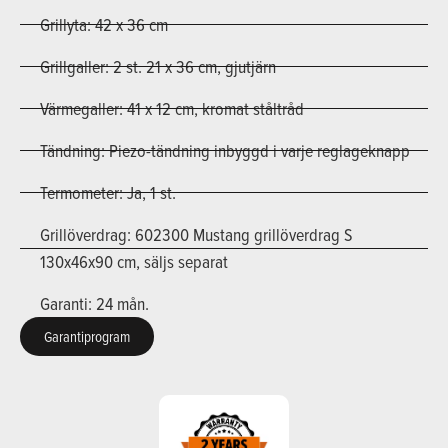
Grillyta: 42 x 36 cm
Grillgaller: 2 st. 21 x 36 cm, gjutjärn
Värmegaller: 41 x 12 cm, kromat ståltråd
Tändning: Piezo-tändning inbyggd i varje reglageknapp
Termometer: Ja, 1 st.
Grillöverdrag: 602300 Mustang grillöverdrag S
130x46x90 cm, säljs separat
Garanti: 24 mån.
Garantiprogram