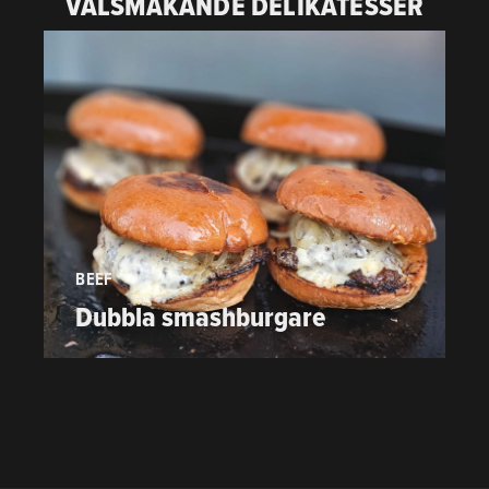
VÄLSMAKANDE DELIKATESSER
BEEF
P
Dubbla smashburgare