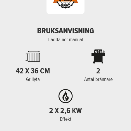
BRUKSANVISNING
Ladda ner manual
42 X 36 CM
2
Grillyta
Antal brännare
2 X 2,6 KW
Effekt