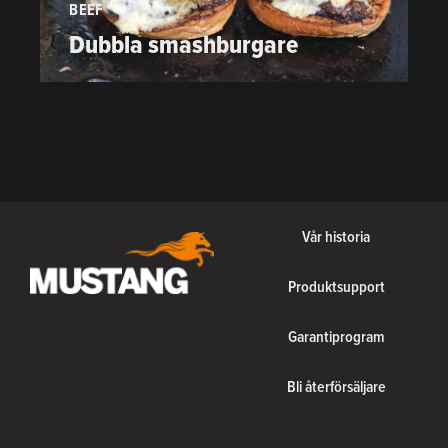
BEEF
P
Dubbla smashburgare
Vår historia
Produktsupport
Garantiprogram
Bli återförsäljare