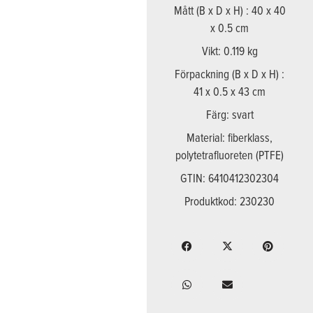
Mått (B x D x H) : 40 x 40
x 0.5 cm
Vikt: 0.119 kg
Förpackning (B x D x H) :
41 x 0.5 x 43 cm
Färg: svart
Material: fiberklass,
polytetrafluoreten (PTFE)
GTIN: 6410412302304
Produktkod: 230230