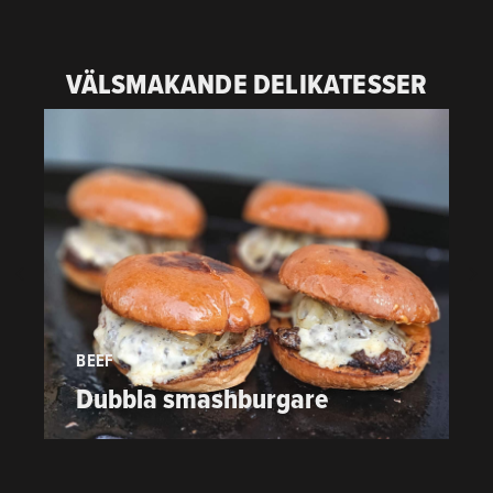
VÄLSMAKANDE DELIKATESSER
BEEF
P
Dubbla smashburgare