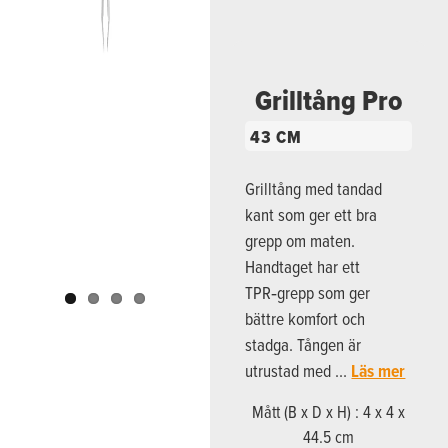
Previous
Next
Grilltång Pro
43 CM
Grilltång med tandad
kant som ger ett bra
grepp om maten.
Handtaget har ett
TPR‑grepp som ger
bättre komfort och
stadga. Tången är
utrustad med …
Läs mer
Mått (B x D x H) : 4 x 4 x
44.5 cm