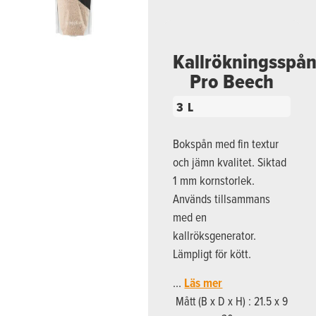
Kallrökningsspå
Pro Beech
3 L
Bokspån med fin textur
och jämn kvalitet. Siktad
1 mm kornstorlek.
Används tillsammans
med en
kallröksgenerator.
Lämpligt för kött.
…
Läs mer
Mått (B x D x H) : 21.5 x 9