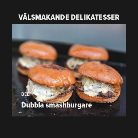
VÄLSMAKANDE DELIKATESSER
BEEF
P
Dubbla smashburgare