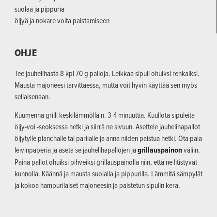
suolaa ja pippuria
öljyä ja nokare voita paistamiseen
OHJE
Tee jauhelihasta 8 kpl 70 g palloja. Leikkaa sipuli ohuiksi renkaiksi.
Mausta majoneesi tarvittaessa, mutta voit hyvin käyttää sen myös
sellaisenaan.
Kuumenna grilli keskilämmöllä n. 3-4 minuuttia. Kuullota sipuleita
öljy-voi -seoksessa hetki ja siirrä ne sivuun. Asettele jauhelihapallot
öljytylle planchalle tai parilalle ja anna niiden paistua hetki. Ota pala
leivinpaperia ja aseta se jauhelihapallojen ja
grillauspainon
väliin.
Paina pallot ohuiksi pihveiksi grillauspainolla niin, että ne litistyvät
kunnolla. Käännä ja mausta suolalla ja pippurilla. Lämmitä sämpylät
ja kokoa hampurilaiset majoneesin ja paistetun sipulin kera.