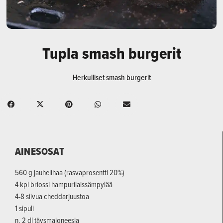
Tupla smash burgerit
Herkulliset smash burgerit
AINESOSAT
560 g jauhelihaa (rasvaprosentti 20%)
4 kpl briossi hampurilaissämpylää
4-8 siivua cheddarjuustoa
1 sipuli
n. 2 dl täysmajoneesia