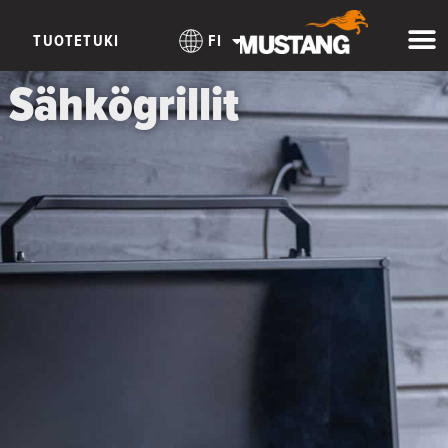
TUOTETUKI
FI
Sähkögrillit