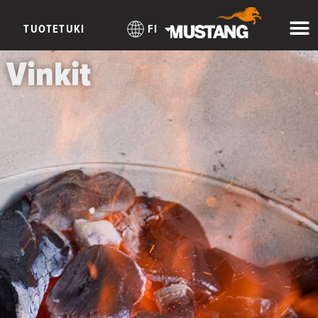
TUOTETUKI
FI
Vinkit