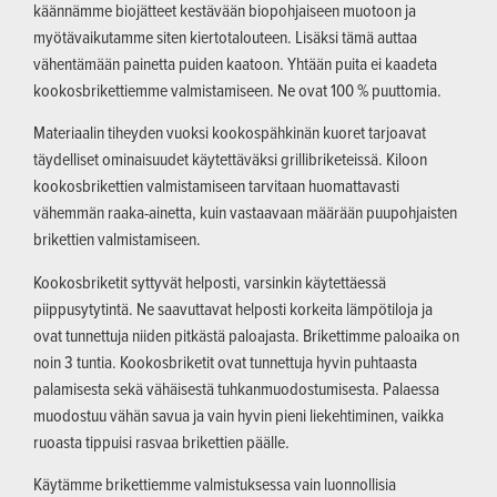
käännämme biojätteet kestävään biopohjaiseen muotoon ja
myötävaikutamme siten kiertotalouteen. Lisäksi tämä auttaa
vähentämään painetta puiden kaatoon. Yhtään puita ei kaadeta
kookosbrikettiemme valmistamiseen. Ne ovat 100 % puuttomia.
Materiaalin tiheyden vuoksi kookospähkinän kuoret tarjoavat
täydelliset ominaisuudet käytettäväksi grillibriketeissä. Kiloon
kookosbrikettien valmistamiseen tarvitaan huomattavasti
vähemmän raaka-ainetta, kuin vastaavaan määrään puupohjaisten
brikettien valmistamiseen.
Kookosbriketit syttyvät helposti, varsinkin käytettäessä
piippusytytintä. Ne saavuttavat helposti korkeita lämpötiloja ja
ovat tunnettuja niiden pitkästä paloajasta. Brikettimme paloaika on
noin 3 tuntia. Kookosbriketit ovat tunnettuja hyvin puhtaasta
palamisesta sekä vähäisestä tuhkanmuodostumisesta. Palaessa
muodostuu vähän savua ja vain hyvin pieni liekehtiminen, vaikka
ruoasta tippuisi rasvaa brikettien päälle.
Käytämme brikettiemme valmistuksessa vain luonnollisia