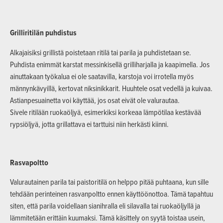
Grilliritilän puhdistus
Alkajaisiksi grillistä poistetaan ritilä tai parila ja puhdistetaan se.
Puhdista enimmät karstat messinkisellä grilliharjalla ja kaapimella. Jos
ainuttakaan työkalua ei ole saatavilla, karstoja voi irrotella myös
männynkävyillä, kertovat niksinikkarit. Huuhtele osat vedellä ja kuivaa.
Astianpesuainetta voi käyttää, jos osat eivät ole valurautaa.
Sivele ritilään ruokaöljyä, esimerkiksi korkeaa lämpötilaa kestävää
rypsiöljyä, jotta grillattava ei tarttuisi niin herkästi kiinni.
Rasvapoltto
Valurautainen parila tai paistoritilä on helppo pitää puhtaana, kun sille
tehdään perinteinen rasvanpoltto ennen käyttöönottoa. Tämä tapahtuu
siten, että parila voidellaan sianihralla eli silavalla tai ruokaöljyllä ja
lämmitetään erittäin kuumaksi. Tämä käsittely on syytä toistaa usein,