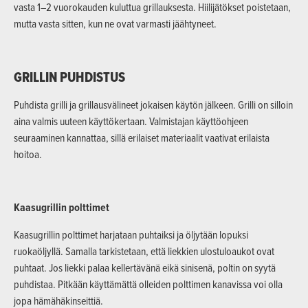
vasta 1–2 vuorokauden kuluttua grillauksesta. Hiilijätökset poistetaan,
mutta vasta sitten, kun ne ovat varmasti jäähtyneet.
GRILLIN PUHDISTUS
Puhdista grilli ja grillausvälineet jokaisen käytön jälkeen. Grilli on silloin
aina valmis uuteen käyttökertaan. Valmistajan käyttöohjeen
seuraaminen kannattaa, sillä erilaiset materiaalit vaativat erilaista
hoitoa.
Kaasugrillin polttimet
Kaasugrillin polttimet harjataan puhtaiksi ja öljytään lopuksi
ruokaöljyllä. Samalla tarkistetaan, että liekkien ulostuloaukot ovat
puhtaat. Jos liekki palaa kellertävänä eikä sinisenä, poltin on syytä
puhdistaa. Pitkään käyttämättä olleiden polttimen kanavissa voi olla
jopa hämähäkinseittiä.