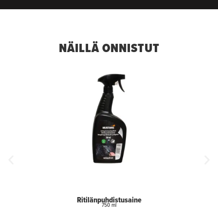
NÄILLÄ ONNISTUT
Ritilänpuhdistusaine
750 ml