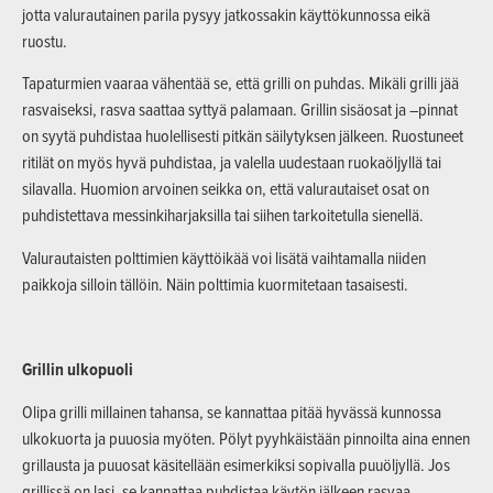
jotta valurautainen parila pysyy jatkossakin käyttökunnossa eikä
ruostu.
Tapaturmien vaaraa vähentää se, että grilli on puhdas. Mikäli grilli jää
rasvaiseksi, rasva saattaa syttyä palamaan. Grillin sisäosat ja –pinnat
on syytä puhdistaa huolellisesti pitkän säilytyksen jälkeen. Ruostuneet
ritilät on myös hyvä puhdistaa, ja valella uudestaan ruokaöljyllä tai
silavalla. Huomion arvoinen seikka on, että valurautaiset osat on
puhdistettava messinkiharjaksilla tai siihen tarkoitetulla sienellä.
Valurautaisten polttimien käyttöikää voi lisätä vaihtamalla niiden
paikkoja silloin tällöin. Näin polttimia kuormitetaan tasaisesti.
Grillin ulkopuoli
Olipa grilli millainen tahansa, se kannattaa pitää hyvässä kunnossa
ulkokuorta ja puuosia myöten. Pölyt pyyhkäistään pinnoilta aina ennen
grillausta ja puuosat käsitellään esimerkiksi sopivalla puuöljyllä. Jos
grillissä on lasi, se kannattaa puhdistaa käytön jälkeen rasvaa