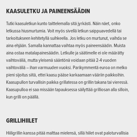
KAASULETKU JA PAINEENSÄÄDIN
Tutki kaasuletkun kunto taittelemalla sitä jyrkästi. Näin näet, onko
letkussa hiusmurtumia. Voit myös sivellä letkun saippuavedellä tai
tarkoitukseen kehitetyllä suihkeella. Jos letku on murtunut, vaihda se
aina ehjään. Samalla kannattaa vaihtaa myös paineensäädin. Muista
aina ostaa matalapainesäädin. Letkulle ja säätimelle ei ole määrätty
vaihtoväliä, mutta yleisenä sääntönä voidaan pitää 2-4 vuoden
vaihtoväliä – ihan varmuuden vuoksi. Parikymmentä euroa on melko
pieni sijoitus siitä, ettei kaasu pääse karkaamaan vääriin paikkoihin.
Kaasupullon turvallisin paikka grillatessa on grillin takana tai vieressä.
Kaasupulloa ei saa missään tapauksessa säilyttää grilliosan alla silloin,
kun grilli on päällä.
GRILLIHIILET
Hiiligrillin kanssa pitää malttaa mielensä, sillä hiilet ovat paloturvallisia