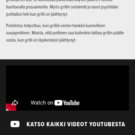
liuottavalla pesuaineella. Myös grillin seinämät ja tasot pyyhitään
puhtaiksi heti kun grilli on jäähtynyt.
Puhdistus helpottuu, kun grilliä varten hankkii kunnollisen
suojapeitteen. Muista, että peitteen saa kuitenkin laittaa grillin päälle
vasta, kun grilli on läpikotaisin jäähtynyt.
KATSO KAIKKI VIDEOT YOUTUBESTA