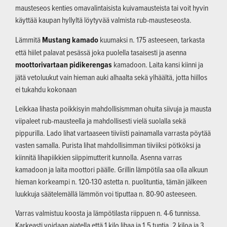
mausteseos kenties omavalintaisista kuivamausteista tai voit hyvin
käyttää kaupan hyllyltä löytyvää valmista rub-mausteseosta.
Lämmitä
Mustang kamado
kuumaksi n. 175 asteeseen, tarkasta
että hiilet palavat pesässä joka puolella tasaisesti ja asenna
moottorivartaan pidikerengas
kamadoon. Laita kansi kiinni ja
jätä vetoluukut vain hieman auki alhaalta sekä ylhäältä, jotta hiillos
ei tukahdu kokonaan
Leikkaa lihasta poikkisyin mahdollisismman ohuita siivuja ja mausta
viipaleet rub-mausteella ja mahdollisesti vielä suolalla sekä
pippurilla. Lado lihat vartaaseen tiiviisti painamalla varrasta pöytää
vasten samalla. Purista lihat mahdollisimman tiiviiksi pötköksi ja
kiinnitä lihapiikkien siippimutterit kunnolla. Asenna varras
kamadoon ja laita moottori päälle. Grillin lämpötila saa olla alkuun
hieman korkeampi n. 120-130 astetta n. puolituntia, tämän jälkeen
luukkuja säätelemällä lämmön voi tiputtaa n. 80-90 asteeseen.
Varras valmistuu koosta ja lämpötilasta riippuen n. 4-6 tunnissa.
Karkeasti voidaan ajatella että 1 kilo lihaa ja 1,5 tuntia, 2 kiloa ja 3