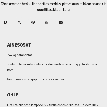
Tämä armoton herkkuliha sopii esimerkiksi pitataskuun raikkaan salaatin ja
jogurttikastikkeen kera!
AINESOSAT
2-4 kg häränrintaa
suolatonta tai vähäsuolaista rub-mausteseosta 30 g yhtä lihakiloa
kohti
tarvittaessa mustapippuria ja lisää suolaa
OHJE
Ota liha huoneen lämpöön 1-2 tuntia ennen grillausta. Sekoita rub-