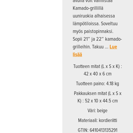
avulla voit valmistaa
Kamado-grillillä
uuniruokia alhaisessa
lämpötiloissa. Soveltuu
myös paistopinnaksi.
Sopii 21″ ja 22″ kamado-
grilleihin. Takuu …
Lue
lisää
Tuotteen mitat (L x S x K) :
42 x 40 x 6 cm
Tuotteen paino: 4.18 kg
Pakkauksen mitat (L x S x
K) : 52 x 10 x 44.5 cm
Väri: beige
Materiaali: kordieriitti
GTIN: 6410413135291