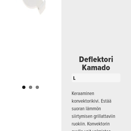
Previous
Next
Deflektori
Kamado
L
Keraaminen
konvektorikivi. Estää
suoran lämmön
siirtymisen grillattaviin
ruokiin. Konvektorin