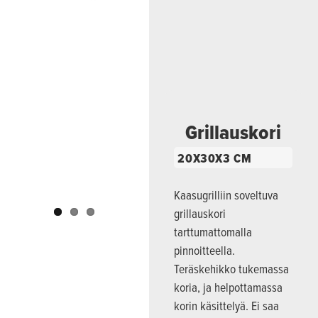
Previous
Next
Grillauskori
20X30X3 CM
Kaasugrilliin soveltuva
grillauskori
tarttumattomalla
pinnoitteella.
Teräskehikko tukemassa
koria, ja helpottamassa
korin käsittelyä. Ei saa