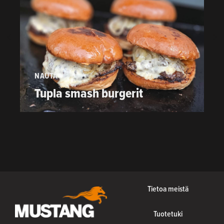
NAUTA
P
Tupla smash burgerit
Tietoa meistä
Tuotetuki