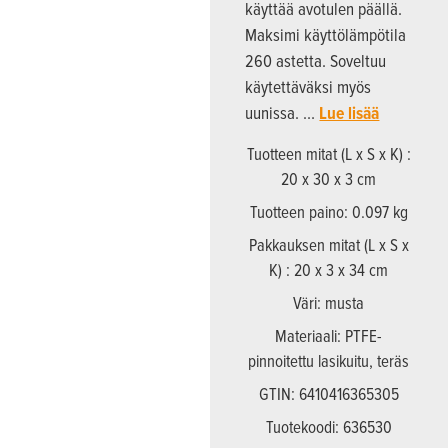
käyttää avotulen päällä.
Maksimi käyttölämpötila
260 astetta. Soveltuu
käytettäväksi myös
uunissa. …
Lue lisää
Tuotteen mitat (L x S x K) :
20 x 30 x 3 cm
Tuotteen paino: 0.097 kg
Pakkauksen mitat (L x S x
K) : 20 x 3 x 34 cm
Väri: musta
Materiaali: PTFE-
pinnoitettu lasikuitu, teräs
GTIN: 6410416365305
Tuotekoodi: 636530