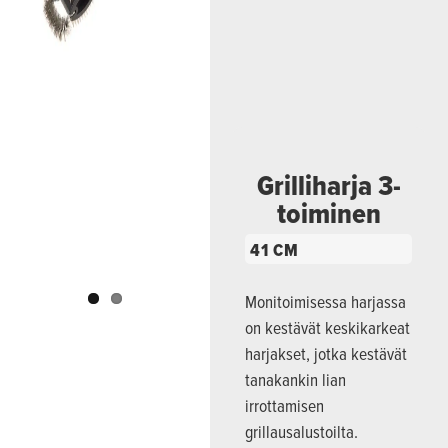
Previous
Next
Grilliharja 3-
toiminen
41 CM
Monitoimisessa harjassa
on kestävät keskikarkeat
harjakset, jotka kestävät
tanakankin lian
irrottamisen
grillausalustoilta.