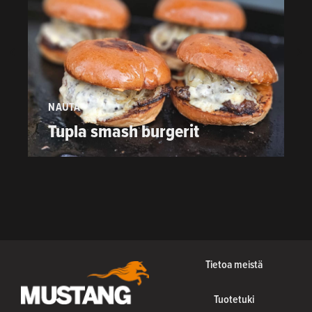
NAUTA
P
Tupla smash burgerit
Tietoa meistä
Tuotetuki