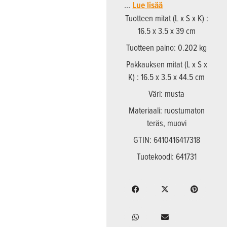
…
Lue lisää
Tuotteen mitat (L x S x K) :
16.5 x 3.5 x 39 cm
Tuotteen paino: 0.202 kg
Pakkauksen mitat (L x S x
K) : 16.5 x 3.5 x 44.5 cm
Väri: musta
Materiaali: ruostumaton
teräs, muovi
GTIN: 6410416417318
Tuotekoodi: 641731