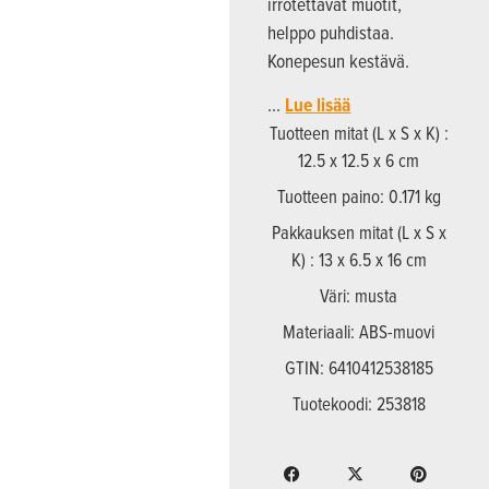
irrotettavat muotit,
helppo puhdistaa.
Konepesun kestävä.
…
Lue lisää
Tuotteen mitat (L x S x K) :
12.5 x 12.5 x 6 cm
Tuotteen paino: 0.171 kg
Pakkauksen mitat (L x S x
K) : 13 x 6.5 x 16 cm
Väri: musta
Materiaali: ABS-muovi
GTIN: 6410412538185
Tuotekoodi: 253818