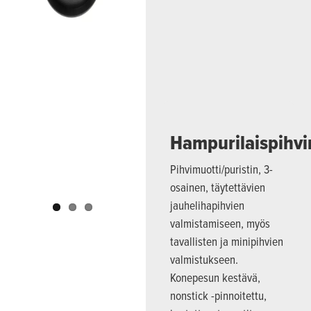
Previous
Next
Hampurilaispihvi
Pihvimuotti/puristin, 3-
osainen, täytettävien
jauhelihapihvien
valmistamiseen, myös
tavallisten ja minipihvien
valmistukseen.
Konepesun kestävä,
nonstick -pinnoitettu,