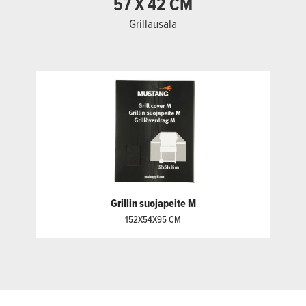
57 X 42 CM
Grillausala
Grillin suojapeite M
152X54X95 CM