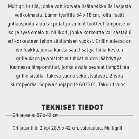
Multigrill-ritilä, jonka voit korvata lisätarvikkeilla laajasta
valikoimasta. Lämmitysritilä 54 x 18 cm, jolla lisäät
grillauspinta-alaa tai pidät jo valmiit tuotteet lämpöisenä.
Iso ja syvä emaloitu hiilikori, jonka korkeutta voi säätää 6
eri korkeuteen tehon säätämisen vuoksi. Grillin edessä on
iso luukku, jonka kautta saat lisättyä hiiliä kesken
grillauksen ja poistettua tuhkat niiden jäähdyttyä.
Kannessa lämpömittari, jonka avulla seuraat lämpötilaa
grillin sisällä. Tukeva vaunu sekä sivutasot. 2 isoa
siirtopyörää. Sopiva suojapeite 602301. Takuu 1 vuosi.
TEKNISET TIEDOT
Grillausala: 57 x 42 cm
Grillausritilä: 2 kpl 28,5 x 42 cm, valurautaa, Multigrill