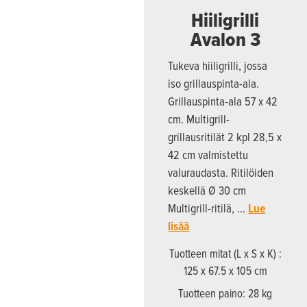
Hiiligrilli
Avalon 3
Tukeva hiiligrilli, jossa
iso grillauspinta-ala.
Grillauspinta-ala 57 x 42
cm. Multigrill-
grillausritilät 2 kpl 28,5 x
42 cm valmistettu
valuraudasta. Ritilöiden
keskellä Ø 30 cm
Multigrill-ritilä, …
Lue
lisää
Tuotteen mitat (L x S x K) :
125 x 67.5 x 105 cm
Tuotteen paino: 28 kg