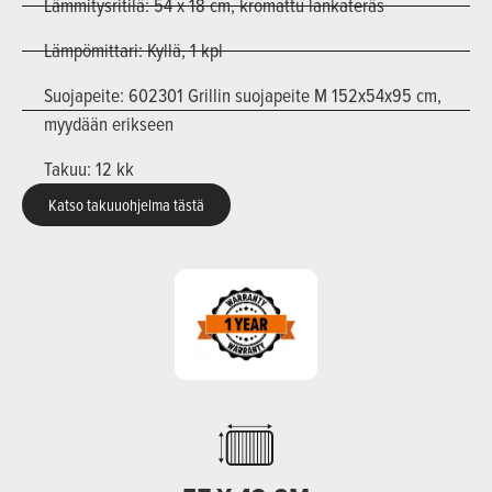
Lämmitysritilä: 54 x 18 cm, kromattu lankateräs
Lämpömittari: Kyllä, 1 kpl
Suojapeite: 602301 Grillin suojapeite M 152x54x95 cm,
myydään erikseen
Takuu: 12 kk
Katso takuuohjelma tästä