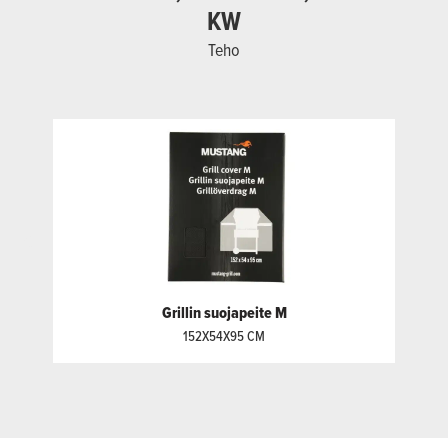
KW
Teho
Grillin suojapeite M
152X54X95 CM