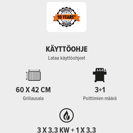
KÄYTTÖOHJE
Lataa käyttöohjeet
60 X 42 CM
3+1
Grillausala
Polttimien määrä
3 X 3,3 KW + 1 X 3,3