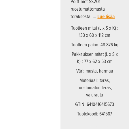
Polttimet SS201
ruostumattomasta
teräksestä. …
Lue lisää
Tuotteen mitat (L x S x K) :
133 x 60 x 112 cm
Tuotteen paino: 48.876 kg
Pakkauksen mitat (L x S x
K) : 77 x 62 x 53 cm
Väri: musta, harmaa
Materiaali: teräs,
ruostumaton teräs,
valurauta
GTIN: 6410416415673
Tuotekoodi: 641567