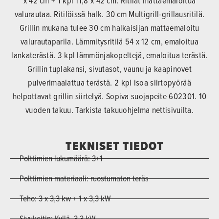
x 42 cm + 1 kpl 11,8 x 42 cm. Ritilät mattaemaloitua
valurautaa. Ritilöissä halk. 30 cm Multigrill-grillausritilä.
Grillin mukana tulee 30 cm halkaisijan mattaemaloitu
valurautaparila. Lämmitysritilä 54 x 12 cm, emaloitua
lankaterästä. 3 kpl lämmönjakopeltejä, emaloitua terästä.
Grillin tuplakansi, sivutasot, vaunu ja kaapinovet
pulverimaalattua terästä. 2 kpl isoa siirtopyörää
helpottavat grillin siirtelyä. Sopiva suojapeite 602301. 10
vuoden takuu. Tarkista takuuohjelma nettisivuilta.
TEKNISET TIEDOT
Polttimien lukumäärä: 3+1
Polttimien materiaali: ruostumaton teräs
Teho: 3 x 3,3 kw + 1 x 3,3 kW
Sivukeitin: Kyllä, 3,3 kW