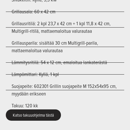
Grillausala: 60 x 42 cm
Grillausritilä: 2 kpl 23,7 x 42 cm + 1 kpl 11,8 x 42 cm,
Multigrill-ritilä, mattaemaloitua valurautaa
Grillausparila: sisältää 30 cm Multigrill-parila,
mattaemaloitua valurautaa
Lämmitysritilä: 54 x 12 cm, emaloitua lankaterästä
Lämpömittari: Kyllä, 1 kpl
Suojapeite: 602301 Grillin suojapeite M 152x54x95 cm,
myydään erikseen
Takuu: 120 kk
Katso takuuohjelma tästä