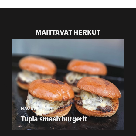
MAITTAVAT HERKUT
NAUTA
P
Tupla smash burgerit