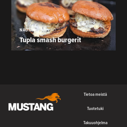
NAUTA
P
Tupla smash burgerit
Tietoa meistä
Tuotetuki
Takuuohjelma