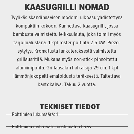
KAASUGRILLI NOMAD
Tyylikäs skandinaavisen moderni ulkoasu yhdistettynä
kompaktiin kokoon. Kannettava kaasugrilli, jossa
bambusta valmistettu leikkuulauta, joka toimii myös
tarjoilualustana. 1 kpl rosteripoltinta 2,5 kW. Piezo-
sytytys. Kromatusta lankateräksestä valmistettu
grillausritilä. Mukana myös non-stick pinnoitettu
alumiiniparila. Grillausalan halkaisija 29 cm. 1 kpl
lämmönjakopelti emaloidusta teräksestä. Taitettava
kantokahva. Takuu 2 vuotta.
TEKNISET TIEDOT
Polttimien lukumäärä: 1
Polttimien materiaali: ruostumaton teräs