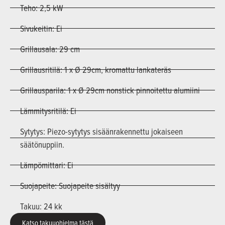
Teho: 2,5 kW
Sivukeitin: Ei
Grillausala: 29 cm
Grillausritilä: 1 x Ø 29cm, kromattu lankateräs
Grillausparila: 1 x Ø 29cm nonstick pinnoitettu alumiini
Lämmitysritilä: Ei
Sytytys: Piezo-sytytys sisäänrakennettu jokaiseen
säätönuppiin.
Lämpömittari: Ei
Suojapeite: Suojapeite sisältyy
Takuu: 24 kk
Katso takuuohjelma tästä