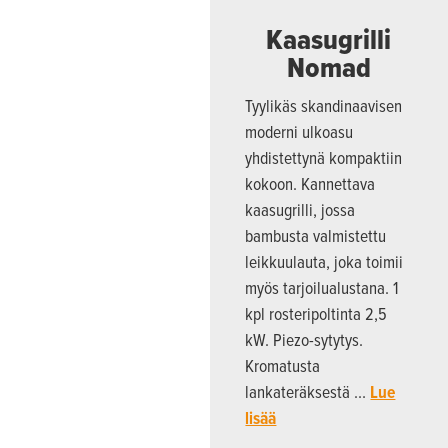
Kaasugrilli
Nomad
Tyylikäs skandinaavisen
moderni ulkoasu
yhdistettynä kompaktiin
kokoon. Kannettava
kaasugrilli, jossa
bambusta valmistettu
leikkuulauta, joka toimii
myös tarjoilualustana. 1
kpl rosteripoltinta 2,5
kW. Piezo-sytytys.
Kromatusta
lankateräksestä …
Lue
lisää