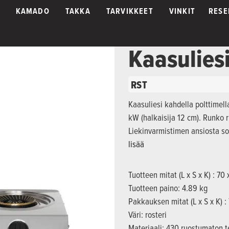
KAMADO
TAKKA
TARVIKKEET
VINKIT
RESE
Kaasuliesi
RST
Kaasuliesi kahdella polttimell
kW (halkaisija 12 cm). Runko 
Liekinvarmistimen ansiosta s
lisää
Tuotteen mitat (L x S x K) : 70
Tuotteen paino: 4.89 kg
Pakkauksen mitat (L x S x K) :
Väri: rosteri
Materiaali: 430 ruostumaton t