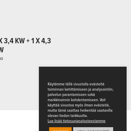
X 3,4 KW + 1 X 4,3
W
ho
Käytämme tällä sivustolla evästeitä
toiminnan kehittämiseen ja analysointiin,
palvelun parantamiseen sekä
markkinoinnin kohdentamiseen. Voit
käyttää sivustoa myös ilman evästeitä,
mutta tämä saattaa heikentää saatavilla
olevan tiedon tarkkuutta.
Lue lisää tietosuojaselosteestamme