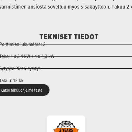
varmistimen ansiosta soveltuu myös sisäkäyttöön. Takuu 2 
TEKNISET TIEDOT
Polttimien lukumäärä: 2
Teho: 1 x 3,4 kW + 1 x 4,3 kW
Sytytys: Piezo-sytytys
Takuu: 12 kk
Katso takuuohjelma tästä