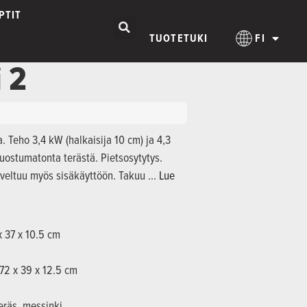
PTIT
TUOTETUKI
FI
 2
a. Teho 3,4 kW (halkaisija 10 cm) ja 4,3
ruostumatonta terästä. Pietsosytytys.
oveltuu myös sisäkäyttöön. Takuu …
Lue
 x 37 x 10.5 cm
 72 x 39 x 12.5 cm
eräs, messinki