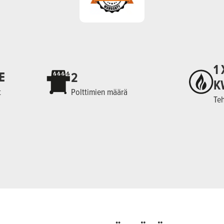
1 
E
2
K
t
Polttimien määrä
Te