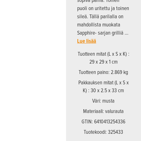
puoli on uritettu ja toinen
sileä. Tällä parilalla on
mahdollista muokata
Sapphire- sarjan grilliä …
Lue lisää
Tuotteen mitat (L x S x K) :
29 x 29 x 1 cm
Tuotteen paino: 2.869 kg
Pakkauksen mitat (L x S x
K) : 30 x 2.5 x 33 cm
Väri: musta
Materiaali: valurauta
GTIN: 6410413254336
Tuotekoodi: 325433