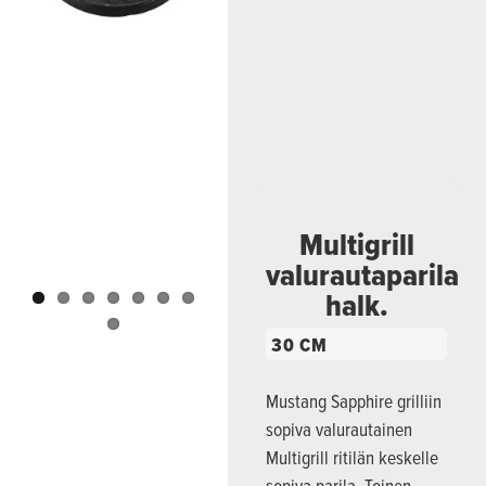
Previous
Next
Multigrill
valurautaparila
halk.
30 CM
Mustang Sapphire grilliin
sopiva valurautainen
Multigrill ritilän keskelle
sopiva parila. Toinen