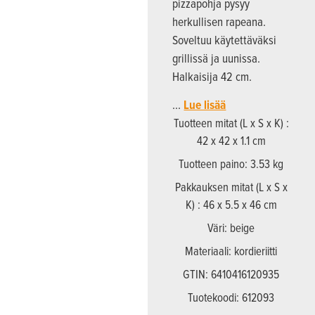
pizzapohja pysyy
herkullisen rapeana.
Soveltuu käytettäväksi
grillissä ja uunissa.
Halkaisija 42 cm.
…
Lue lisää
Tuotteen mitat (L x S x K) :
42 x 42 x 1.1 cm
Tuotteen paino: 3.53 kg
Pakkauksen mitat (L x S x
K) : 46 x 5.5 x 46 cm
Väri: beige
Materiaali: kordieriitti
GTIN: 6410416120935
Tuotekoodi: 612093