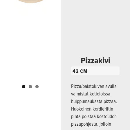
Previous
Next
Pizzakivi
42 CM
Pizza/paistokiven avulla
valmistat kotioloissa
huippumaukasta pizzaa.
Huokoinen kordieriitin
pinta poistaa kosteuden
pizzapohjasta, jolloin