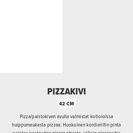
PIZZAKIVI
42 CM
Pizza/paistokiven avulla valmistat kotioloissa
huippumaukasta pizzaa. Huokoinen kordieriitin pinta
poistaa kosteuden pizzapohjasta, jolloin pizzapohja