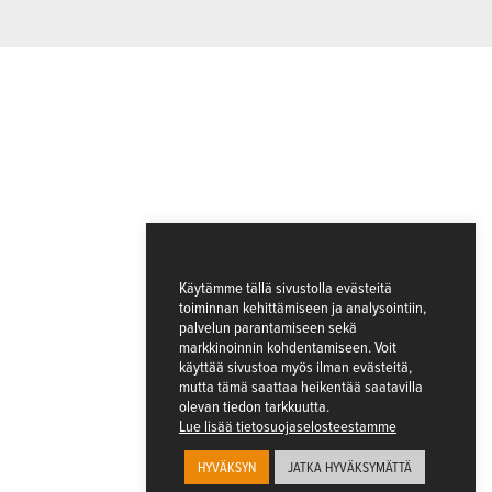
Käytämme tällä sivustolla evästeitä
toiminnan kehittämiseen ja analysointiin,
palvelun parantamiseen sekä
markkinoinnin kohdentamiseen. Voit
käyttää sivustoa myös ilman evästeitä,
mutta tämä saattaa heikentää saatavilla
olevan tiedon tarkkuutta.
Lue lisää tietosuojaselosteestamme
HYVÄKSYN
JATKA HYVÄKSYMÄTTÄ