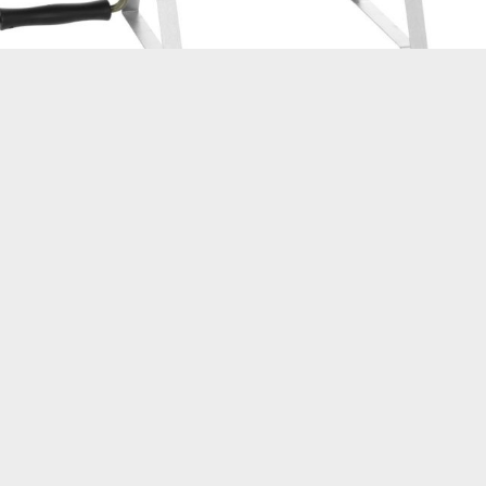
Sähkösavustin
1100 W
MAITTAVAT HERKUT