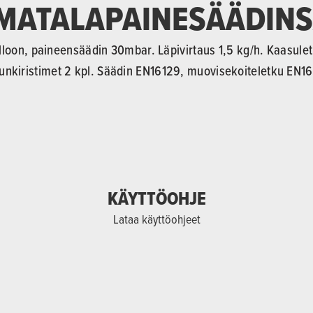
MATALAPAINESÄÄDIN
ulloon, paineensäädin 30mbar. Läpivirtaus 1,5 kg/h. Kaasul
unkiristimet 2 kpl. Säädin EN16129, muovisekoiteletku EN1
KÄYTTÖOHJE
Lataa käyttöohjeet