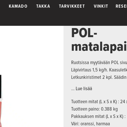
KAMADO
TAKKA
TARVIKKEET
VINKIT
RESE
POL-
matalapai
Ruotsissa myytävään POL sivuv
Läpivirtaus 1,5 kg/h. Kaasule
Letkunkiristimet 2 kpl. Sääd
…
Lue lisää
Tuotteen mitat (L x S x K) : 24
Tuotteen paino: 0.388 kg
Pakkauksen mitat (L x S x K) :
Väri: oranssi, harmaa