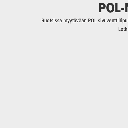
POL-
Ruotsissa myytävään POL sivuventtiilip
Letk