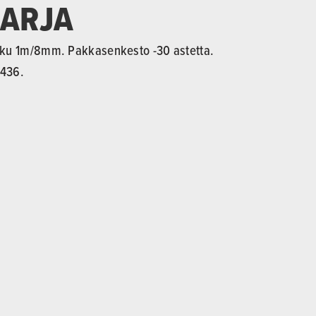
SARJA
etku 1m/8mm. Pakkasenkesto -30 astetta.
6436.