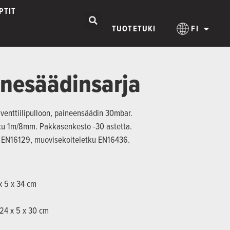
PTIT
TUOTETUKI
FI
nesäädinsarja
enttiilipulloon, paineensäädin 30mbar.
tku 1m/8mm. Pakkasenkesto -30 astetta.
in EN16129, muovisekoiteletku EN16436.
 x 5 x 34 cm
 24 x 5 x 30 cm