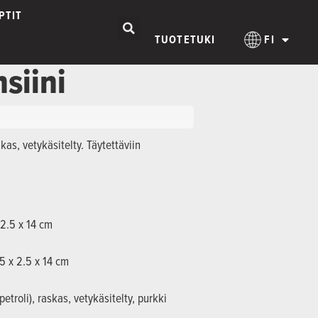
PTIT
TUOTETUKI
FI
siini
skas, vetykäsitelty. Täytettäviin
 2.5 x 14 cm
 5 x 2.5 x 14 cm
petroli), raskas, vetykäsitelty, purkki