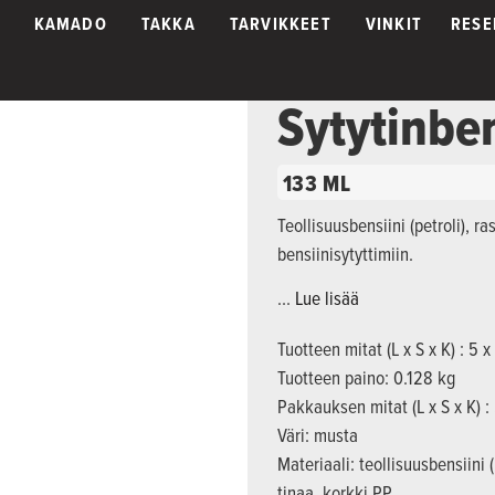
KAMADO
TAKKA
TARVIKKEET
VINKIT
RESE
Sytytinben
133 ML
Teollisuusbensiini (petroli), ra
bensiinisytyttimiin.
…
Lue lisää
Tuotteen mitat (L x S x K) : 5 x
Tuotteen paino: 0.128 kg
Pakkauksen mitat (L x S x K) :
Väri: musta
Materiaali: teollisuusbensiini (
tinaa, korkki PP