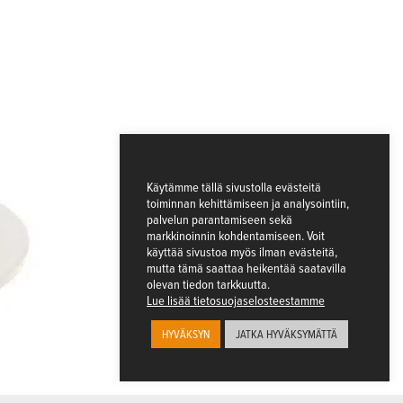
Käytämme tällä sivustolla evästeitä
toiminnan kehittämiseen ja analysointiin,
palvelun parantamiseen sekä
markkinoinnin kohdentamiseen. Voit
käyttää sivustoa myös ilman evästeitä,
mutta tämä saattaa heikentää saatavilla
olevan tiedon tarkkuutta.
Lue lisää tietosuojaselosteestamme
HYVÄKSYN
JATKA HYVÄKSYMÄTTÄ