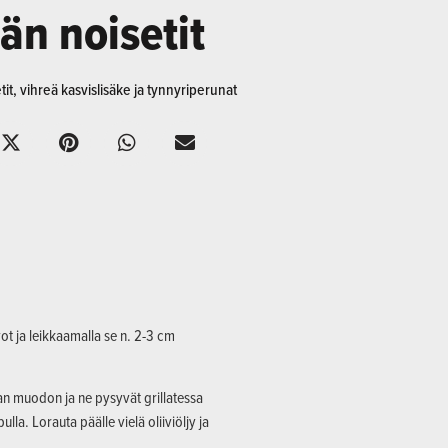
än noisetit
it, vihreä kasvislisäke ja tynnyriperunat
ot ja leikkaamalla se n. 2-3 cm
kan muodon ja ne pysyvät grillatessa
lla. Lorauta päälle vielä oliiviöljy ja