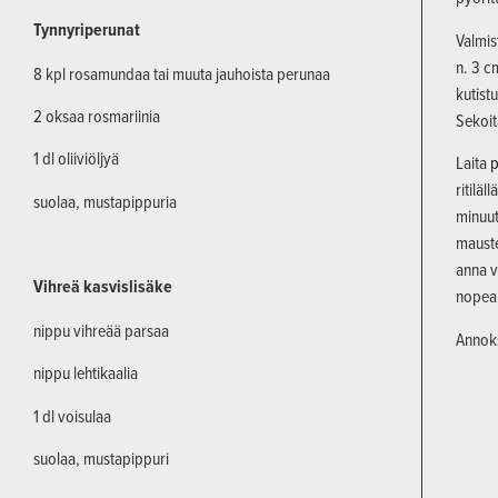
Tynnyriperunat
Valmis
n. 3 c
8 kpl rosamundaa tai muuta jauhoista perunaa
kutistu
2 oksaa rosmariinia
Sekoit
1 dl oliiviöljyä
Laita
p
ritiläl
suolaa, mustapippuria
minuut
mauste
anna ve
Vihreä kasvislisäke
nopeam
nippu vihreää parsaa
Annoks
nippu lehtikaalia
1 dl voisulaa
suolaa, mustapippuri