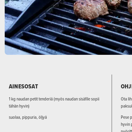
AINESOSAT
OHJ
1 kg naudan petit tenderiä (myös naudan sisäfile sopii
Ota li
tähän hyvin)
paksui
suolaa, pippuria, öljyä
Pese p
hyvin p
pyörit