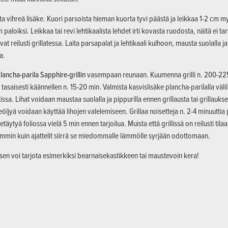
ta vihreä lisäke. Kuori parsoista hieman kuorta tyvi päästä ja leikkaa 1-2 cm 
m paloiksi. Leikkaa tai revi lehtikaalista lehdet irti kovasta ruodosta, näitä ei 
vat reilusti grillatessa. Laita parsapalat ja lehtikaali kulhoon, mausta suolalla j
a.
lancha-parila
Sapphire-grillin
vasempaan reunaan. Kuumenna grilli n. 200-225 
lä tasaisesti käännellen n. 15-20 min. Valmista kasvislisäke plancha-parilalla väl
issa. Lihat voidaan maustaa suolalla ja pippurilla ennen grillausta tai grillau
öljyä voidaan käyttää lihojen valelemiseen. Grillaa noisetteja n. 2-4 minuuttia
täytyä foliossa vielä 5 min ennen tarjoilua. Muista että grillissä on reilusti tila
min kuin ajattelit siirrä se miedommalle lämmölle syrjään odottomaan.
en voi tarjota esimerkiksi bearnaisekastikkeen tai maustevoin kera!