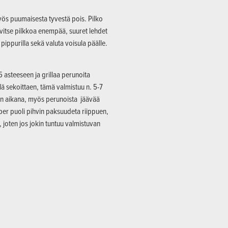
myös puumaisesta tyvestä pois. Pilko
tarvitse pilkkoa enempää, suuret lehdet
a pippurilla sekä valuta voisula päälle.
asteeseen ja grillaa perunoita
illä sekoittaen, tämä valmistuu n. 5-7
ksen aikana, myös perunoista jäävää
 per puoli pihvin paksuudeta riippuen,
a, joten jos jokin tuntuu valmistuvan