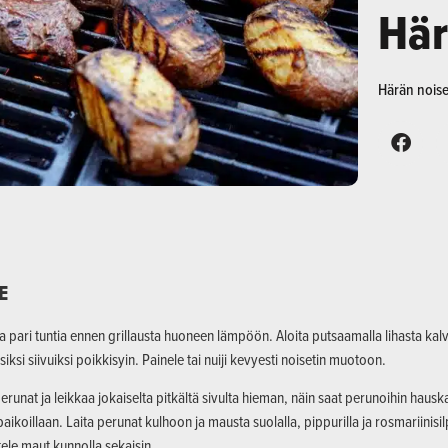
Här
Härän noiset
E
ha pari tuntia ennen grillausta huoneen lämpöön. Aloita putsaamalla lihasta kalv
siksi siivuiksi poikkisyin. Painele tai nuiji kevyesti noisetin muotoon.
erunat ja leikkaa jokaiselta pitkältä sivulta hieman, näin saat perunoihin haus
aikoillaan. Laita perunat kulhoon ja mausta suolalla, pippurilla ja rosmariinisilpu
tele maut kunnolla sekaisin.