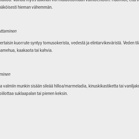
näköisesti hieman vähemmän.
uttaminen
ertaisin kuorrute syntyy tomusokerista, vedestä ja elintarvikeväristä. Veden til
namehua, kaakaota tai kahvia.
äminen
a valmiin munkin sisään sileää hilloa/marmeladia, kinuskikastiketta tai vanilja
iilottaa suklaapalan tai pienen keksin.