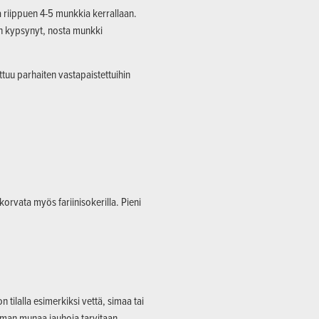
a riippuen 4-5 munkkia kerrallaan.
n kypsynyt, nosta munkki
ttuu parhaiten vastapaistettuihin
korvata myös fariinisokerilla. Pieni
tilalla esimerkiksi vettä, simaa tai
lman munaa jauhoja tarvitaan