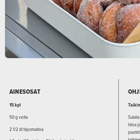
AINESOSAT
OHJ
15 kpl
Taiki
50 g voita
Sulata
hiiva 
2 1/2 dl täysmaitoa
puolet
taikin