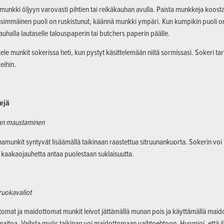
munkki öljyyn varovasti pihtien tai reikäkauhan avulla. Paista munkkeja koost
simmäinen puoli on ruskistunut, käännä munkki ympäri. Kun kumpikin puoli o
auhalla lautaselle talouspaperin tai butchers paperin päälle.
tele munkit sokerissa heti, kun pystyt käsittelemään niitä sormissasi. Sokeri tar
eihin.
ejä
nan maustaminen
namunkit syntyvät lisäämällä taikinaan raastettua sitruunankuorta. Sokerin voi 
kaakaojauhetta antaa puolestaan suklaisuutta.
sruokavaliot
omat ja maidottomat munkit leivot jättämällä munan pois ja käyttämällä maidon 
aitoa. Vaihda myös taikinan voi maidottomaan vaihtoehtoon. Huomioi, että i