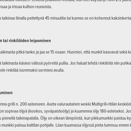
saa ja irtoaa kulhon reunoista.
 taikinaa liinalla peitettynä 45 minuuttia tai kunnes se on kohonnut kaksinkerta
n tai rinkilöiden leipominen
taikinasta pitkä tanko ja jaa se 15 osaan. Huomioi, että munkit kasvavat sekä 
ä taikinasta käsiesi välissä pyöreitä pullia. Jos haluat tehdä rinkilöitä niin puhk
tele rinkilää isommaksi sormiesi avulla.
aminen
na grilli n. 200 asteeseen. Aseta valurautainen wokki Multigrill-ritilän keskiöö
on sopivaa öljyä (kookos, syväpaistoöljy) ja kuumenna öljy 180-asteiseksi. Jos s
u pienellä taikinapalalla. Öljy on oikean lämpöistä, kun pikkumunkki paistuu k
ä munkki painuu kattilan pohjalle. Liian kuumassa öljyssä pinta tummuu ennen k