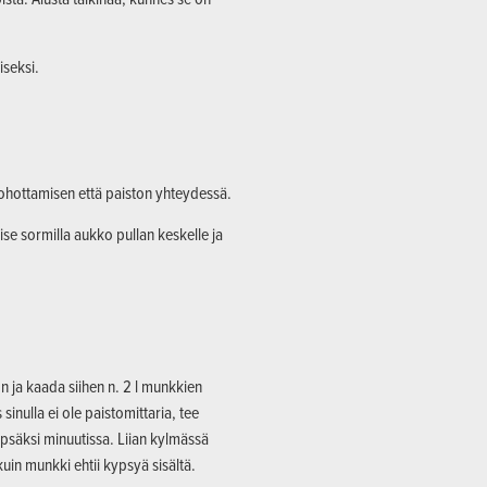
iseksi.
kohottamisen että paiston yhteydessä.
aise sormilla aukko pullan keskelle ja
n ja kaada siihen n. 2 l munkkien
inulla ei ole paistomittaria, tee
ypsäksi minuutissa. Liian kylmässä
uin munkki ehtii kypsyä sisältä.