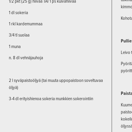
1/2 pkt (25 g) hiivaa TAI 1 ps kuivahiivaa
kimmoi
1 dl sokeria
Kohota
1 rkl kardemummaa
3/4 tl suolaa
Pullie
1 muna
Leivo 
n. 8 dl vehnäjauhoja
Pyörit
pyörit
2 l syväpaistoöljyä (tai muuta uppopaistoon soveltuvaa
öljyä)
Paist
3-4 dl erityishienoa sokeria munkkien sokerointiin
Kuumen
paisto
kokeil
öljyss