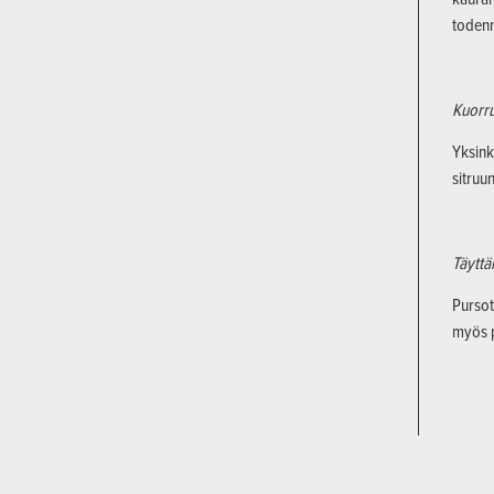
toden
Kuorr
Yksink
sitruu
Täytt
Pursot
myös p