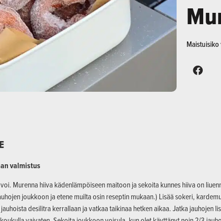
Mu
Maistuisik
E
nan valmistus
 voi. Murenna hiiva kädenlämpöiseen maitoon ja sekoita kunnes hiiva on liuennu
jauhojen joukkoon ja etene muilta osin reseptin mukaan.) Lisää sokeri, karde
 jauhoista desilitra kerrallaan ja vatkaa taikinaa hetken aikaa. Jatka jauhojen l
akoukulla vaivaten. Sekoita joukkoon voisula, kun olet käyttänyt noin 2/3 jauho