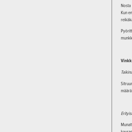
Nosta 
Kun en
reikäk
Pyörit
munkk
Vinkk
Taiki
Sitruu
määrä 
Erityi
Munatt
kauram