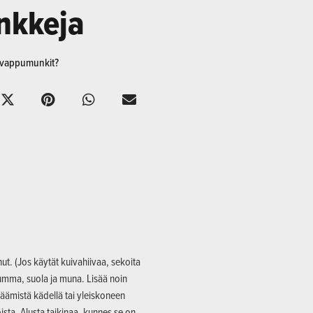
nkkeja
o vappumunkit?
t. (Jos käytät kuivahiivaa, sekoita
mumma, suola ja muna. Lisää noin
isäämistä kädellä tai yleiskoneen
ista. Alusta taikinaa, kunnes se on