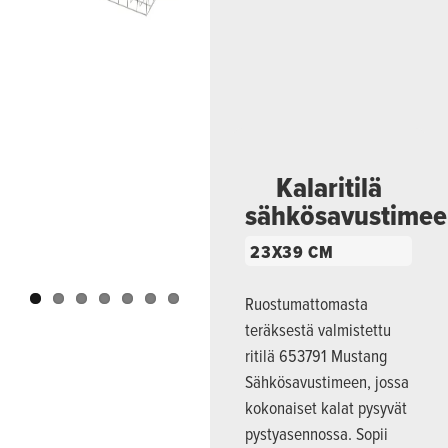
Previous
Next
Kalaritilä
sähkösavustime
23X39 CM
Ruostumattomasta
teräksestä valmistettu
ritilä 653791 Mustang
Sähkösavustimeen, jossa
kokonaiset kalat pysyvät
pystyasennossa. Sopii