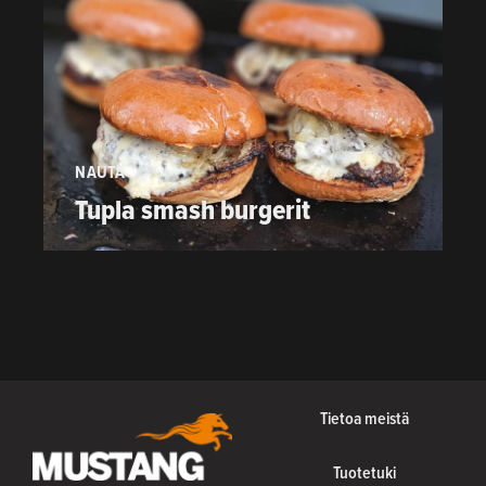
NAUTA
P
Tupla smash burgerit
Tietoa meistä
Tuotetuki