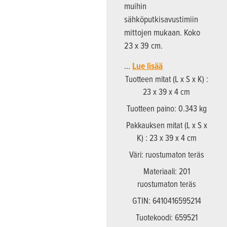
muihin
sähköputkisavustimiin
mittojen mukaan. Koko
23 x 39 cm.
…
Lue lisää
Tuotteen mitat (L x S x K) :
23 x 39 x 4 cm
Tuotteen paino: 0.343 kg
Pakkauksen mitat (L x S x
K) : 23 x 39 x 4 cm
Väri: ruostumaton teräs
Materiaali: 201
ruostumaton teräs
GTIN: 6410416595214
Tuotekoodi: 659521