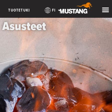
TUOTETUKI
FI
Asusteet