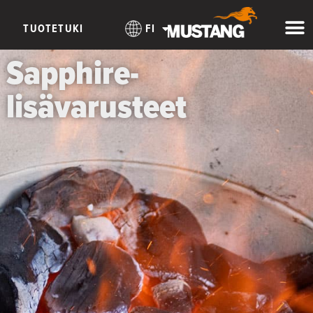
TUOTETUKI
FI
Sapphire-
lisävarusteet